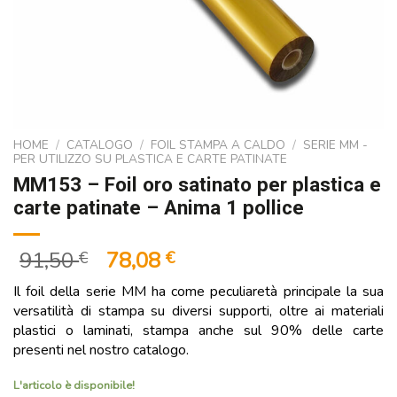
HOME
/
CATALOGO
/
FOIL STAMPA A CALDO
/
SERIE MM -
PER UTILIZZO SU PLASTICA E CARTE PATINATE
MM153 – Foil oro satinato per plastica e
carte patinate – Anima 1 pollice
Il
Il
91,50
78,08
€
€
prezzo
prezzo
Il foil della serie MM ha come peculiaretà principale la sua
originale
attuale
versatilità di stampa su diversi supporti, oltre ai materiali
era:
è:
plastici o laminati, stampa anche sul 90% delle carte
91,50 €.
78,08 €.
presenti nel nostro catalogo.
L'articolo è disponibile!