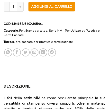
MM153 - Foil oro satinato per plastica e carte patinate - Anima 1 p
AGGIUNGI AL CARRELLO
COD:
MM153/640X305/01
Categorie:
Foil Stampa a caldo
,
Serie MM - Per Utilizzo su Plastica e
Carte Patinate
Tag:
foil oro satinato per plastica e carte patinate
DESCRIZIONE
Il foil della
serie MM
ha come peculiaretà principale la sua
versatilità di stampa su diversi supporti, oltre ai materiali
plastici o laminati, stampa anche sul 90% delle carte