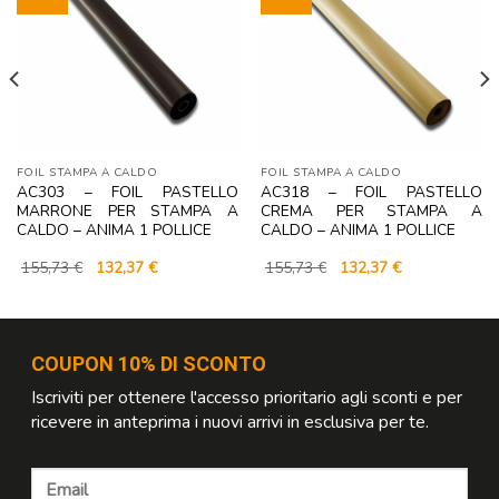
FOIL STAMPA A CALDO
FOIL STAMPA A CALDO
AC303 – FOIL PASTELLO
AC318 – FOIL PASTELLO
MARRONE PER STAMPA A
CREMA PER STAMPA A
CALDO – ANIMA 1 POLLICE
CALDO – ANIMA 1 POLLICE
Il
Il
Il
Il
155,73
€
132,37
€
155,73
€
132,37
€
prezzo
prezzo
prezzo
prezzo
originale
attuale
originale
attuale
era:
è:
era:
è:
155,73 €.
132,37 €.
155,73 €.
132,37 €.
COUPON 10% DI SCONTO
Iscriviti per ottenere l'accesso prioritario agli sconti e per
ricevere in anteprima i nuovi arrivi in esclusiva per te.