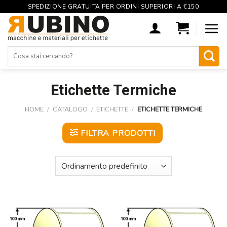
SPEDIZIONE GRATUITA PER ORDINI SUPERIORI A €150
Skip
to
content
Cerca:
Etichette Termiche
HOME
/
CATALOGO
/
ETICHETTE
/
ETICHETTE TERMICHE
FILTRA PRODOTTI