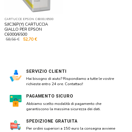
CARTUCCE EPSON C6000/6500
SJIC36P(Y) CARTUCCIA
GIALLO PER EPSON
C6000/6500
Il
Il
58,56
€
52,70
€
prezzo
prezzo
originale
attuale
era:
è:
58,56 €.
52,70 €.
SERVIZIO CLIENTI
Hai bisogno di aiuto? Rispondiamo a tutte le vostre
richieste entro 24 ore. Contattaci!
PAGAMENTO SICURO
Abbiamo scelto modalità di pagamento che
garantiscono la massima sicurezza dei dati.
SPEDIZIONE GRATUITA
Per ordini superiori a 150 euro la consegna avviene