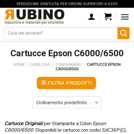
SPEDIZIONE GRATUITA PER ORDINI SUPERIORI A €150
Skip
to
content
Cerca:
Cartucce Epson C6000/6500
HOME
/
CATALOGO
/
CONSUMABILI
/
CARTUCCE EPSON
C6000/6500
FILTRA PRODOTTI
Cartucce Originali
per Stampante a Colori
Epson
C6000/6500
. Disponibili le cartucce con codici SJIC36P(C),