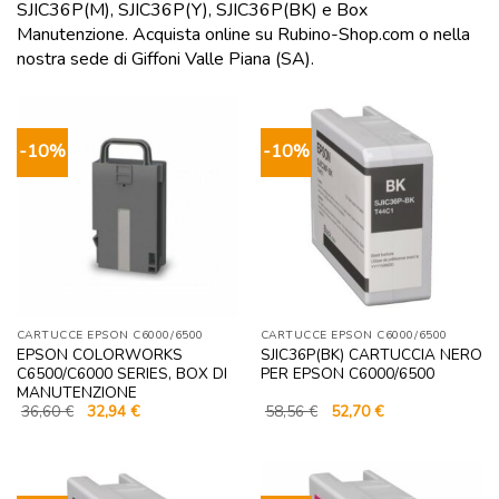
SJIC36P(M), SJIC36P(Y), SJIC36P(BK) e Box
Manutenzione. Acquista online su Rubino-Shop.com o nella
nostra sede di Giffoni Valle Piana (SA).
-10%
-10%
CARTUCCE EPSON C6000/6500
CARTUCCE EPSON C6000/6500
EPSON COLORWORKS
SJIC36P(BK) CARTUCCIA NERO
C6500/C6000 SERIES, BOX DI
PER EPSON C6000/6500
MANUTENZIONE
Il
Il
Il
Il
36,60
€
32,94
€
58,56
€
52,70
€
prezzo
prezzo
prezzo
prezzo
originale
attuale
originale
attuale
era:
è:
era:
è:
36,60 €.
32,94 €.
58,56 €.
52,70 €.