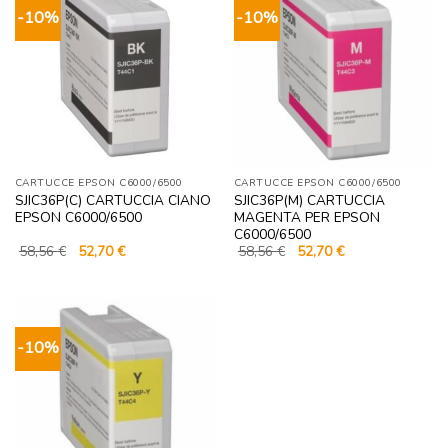
-10%
-10%
CARTUCCE EPSON C6000/6500
CARTUCCE EPSON C6000/6500
SJIC36P(C) CARTUCCIA CIANO
SJIC36P(M) CARTUCCIA
EPSON C6000/6500
MAGENTA PER EPSON
C6000/6500
Il
Il
Il
Il
58,56
€
52,70
€
58,56
€
52,70
€
prezzo
prezzo
prezzo
prezzo
originale
attuale
originale
attuale
era:
è:
era:
è:
58,56 €.
52,70 €.
58,56 €.
52,70 €.
-10%