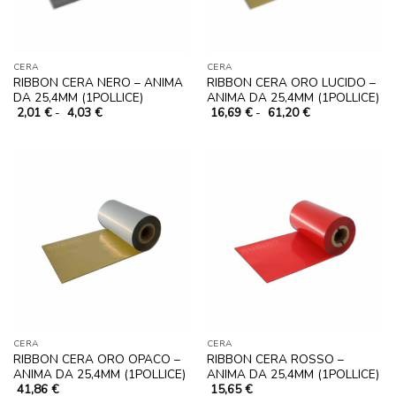
CERA
CERA
RIBBON CERA NERO – ANIMA
RIBBON CERA ORO LUCIDO –
DA 25,4MM (1POLLICE)
ANIMA DA 25,4MM (1POLLICE)
Fascia
Fascia
2,01
€
-
4,03
€
16,69
€
-
61,20
€
di
di
prezzo:
prezzo:
da
da
2,01 €
16,69 €
a
a
4,03 €
61,20 €
CERA
CERA
RIBBON CERA ORO OPACO –
RIBBON CERA ROSSO –
ANIMA DA 25,4MM (1POLLICE)
ANIMA DA 25,4MM (1POLLICE)
41,86
€
15,65
€