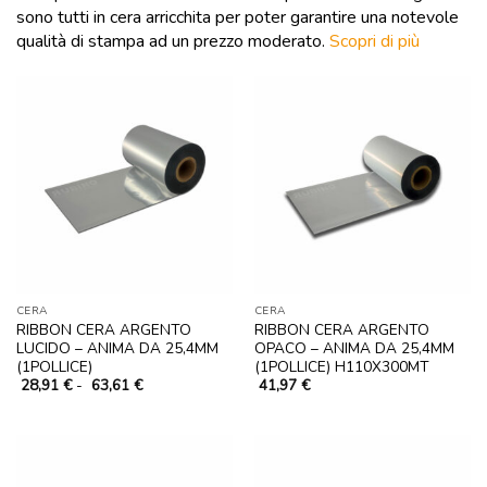
sono tutti in cera arricchita per poter garantire una notevole
qualità di stampa ad un prezzo moderato.
Scopri di più
CERA
CERA
RIBBON CERA ARGENTO
RIBBON CERA ARGENTO
LUCIDO – ANIMA DA 25,4MM
OPACO – ANIMA DA 25,4MM
(1POLLICE)
(1POLLICE) H110X300MT
Fascia
28,91
€
-
63,61
€
41,97
€
di
prezzo:
da
28,91 €
a
63,61 €