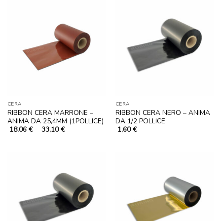
CERA
CERA
RIBBON CERA MARRONE –
RIBBON CERA NERO – ANIMA
ANIMA DA 25,4MM (1POLLICE)
DA 1/2 POLLICE
Fascia
18,06
€
-
33,10
€
1,60
€
di
prezzo:
da
18,06 €
a
33,10 €