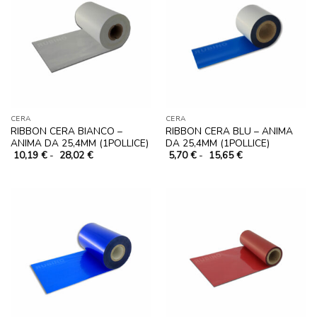
CERA
CERA
RIBBON CERA BIANCO –
RIBBON CERA BLU – ANIMA
ANIMA DA 25,4MM (1POLLICE)
DA 25,4MM (1POLLICE)
Fascia
Fascia
10,19
€
-
28,02
€
5,70
€
-
15,65
€
di
di
prezzo:
prezzo:
da
da
10,19 €
5,70 €
a
a
28,02 €
15,65 €