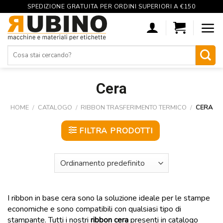
SPEDIZIONE GRATUITA PER ORDINI SUPERIORI A €150
Skip
to
content
Cerca:
Cera
HOME
/
CATALOGO
/
RIBBON TRASFERIMENTO TERMICO
/
CERA
FILTRA PRODOTTI
I ribbon in base cera sono la soluzione ideale per le stampe
economiche e sono compatibili con qualsiasi tipo di
stampante. Tutti i nostri
ribbon cera
presenti in catalogo