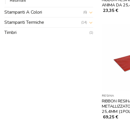
Resintex
ANIMA DA 25,
23,35
€
Stampanti A Colori
(6)
Stampanti Termiche
(14)
Timbri
(1)
RESINA
RIBBON RESI
METALLIZZATO
25,4MM (1POL
69,25
€