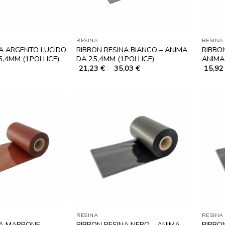
RESINA
RESINA
NA ARGENTO LUCIDO
RIBBON RESINA BIANCO – ANIMA
RIBBO
5,4MM (1POLLICE)
DA 25,4MM (1POLLICE)
ANIMA
Fascia
21,23
€
-
35,03
€
15,9
di
prezzo:
da
21,23 €
a
35,03 €
RESINA
RESINA
NA MARRONE –
RIBBON RESINA NERO – ANIMA
RIBBO