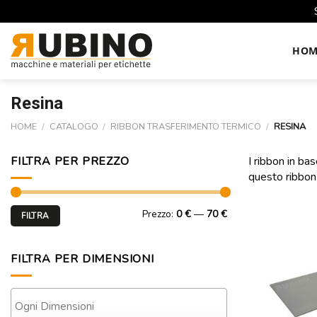
Skip
to
HOM
content
Resina
HOME
/
CATALOGO
/
RIBBON TRASFERIMENTO TERMICO
/
RESINA
FILTRA PER PREZZO
I ribbon in ba
questo ribbon 
Prezzo
Prezzo
Prezzo:
0 €
—
70 €
FILTRA
Min
Max
FILTRA PER DIMENSIONI