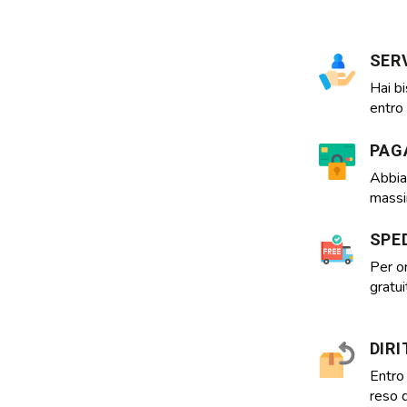
SERV
Hai bi
entro 
PAG
Abbia
massim
SPE
Per o
gratu
DIR
Entro 
reso d