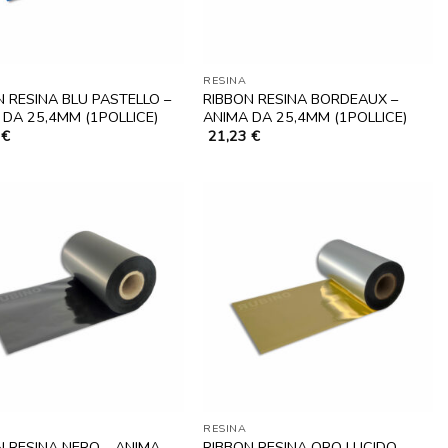
RESINA
N RESINA BLU PASTELLO –
RIBBON RESINA BORDEAUX –
 DA 25,4MM (1POLLICE)
ANIMA DA 25,4MM (1POLLICE)
2
€
21,23
€
RESINA
N RESINA NERO – ANIMA
RIBBON RESINA ORO LUCIDO –