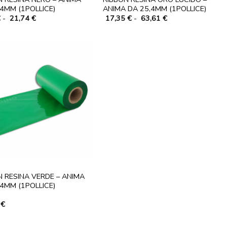
,4MM (1POLLICE)
ANIMA DA 25,4MM (1POLLICE)
Fascia
Fascia
€
-
21,74
€
17,35
€
-
63,61
€
di
di
prezzo:
prezzo:
da
da
9,88 €
17,35 €
a
a
21,74 €
63,61 €
N RESINA VERDE – ANIMA
,4MM (1POLLICE)
2
€