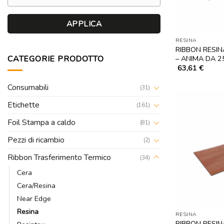
APPLICA
RESINA
RIBBON RESI
CATEGORIE PRODOTTO
– ANIMA DA 2
63,61
€
Consumabili
(31)
Etichette
(161)
Foil Stampa a caldo
(81)
Pezzi di ricambio
(2)
Ribbon Trasferimento Termico
(34)
Cera
Cera/Resina
Near Edge
Resina
RESINA
RIBBON RESI