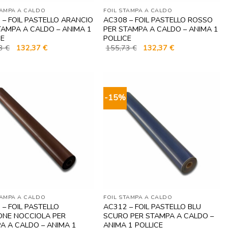
TAMPA A CALDO
FOIL STAMPA A CALDO
 – FOIL PASTELLO ARANCIO
AC308 – FOIL PASTELLO ROSSO
TAMPA A CALDO – ANIMA 1
PER STAMPA A CALDO – ANIMA 1
CE
POLLICE
Il
Il
Il
Il
73
€
132,37
€
155,73
€
132,37
€
prezzo
prezzo
prezzo
prezzo
originale
attuale
originale
attuale
era:
è:
era:
è:
155,73 €.
132,37 €.
155,73 €.
132,37 €.
-15%
TAMPA A CALDO
FOIL STAMPA A CALDO
 – FOIL PASTELLO
AC312 – FOIL PASTELLO BLU
NE NOCCIOLA PER
SCURO PER STAMPA A CALDO –
A A CALDO – ANIMA 1
ANIMA 1 POLLICE