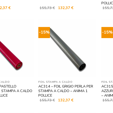
POLLI
Il
Il
Il
2,37
€
155,73
€
132,37
€
155,
zzo
prezzo
prezzo
prezzo
ginale
attuale
originale
attuale
è:
era:
è:
,73 €.
132,37 €.
155,73 €.
132,37 €.
-15%
-15%
 CALDO
FOIL STAMPA A CALDO
FOIL S
 PASTELLO
AC314 – FOIL GRIGIO PERLA PER
AC315
 STAMPA A CALDO
STAMPA A CALDO – ANIMA 1
AZZUR
LLICE
POLLICE
– ANIM
Il
Il
155,73
€
132,37
€
155,
prezzo
prezzo
originale
attuale
era:
è: