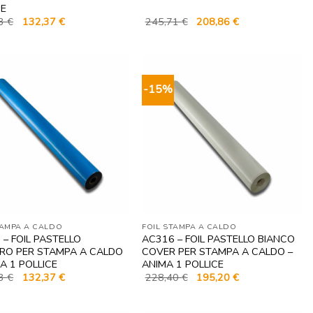
CE
Il
Il
Il
Il
73
€
132,37
€
245,71
€
208,86
€
prezzo
prezzo
prezzo
prezzo
originale
attuale
originale
attuale
era:
è:
era:
è:
155,73 €.
132,37 €.
245,71 €.
208,86 €.
-15%
TAMPA A CALDO
FOIL STAMPA A CALDO
 – FOIL PASTELLO
AC316 – FOIL PASTELLO BIANCO
RO PER STAMPA A CALDO
COVER PER STAMPA A CALDO –
A 1 POLLICE
ANIMA 1 POLLICE
Il
Il
Il
Il
73
€
132,37
€
228,40
€
195,20
€
prezzo
prezzo
prezzo
prezzo
originale
attuale
originale
attuale
era:
è:
era:
è: