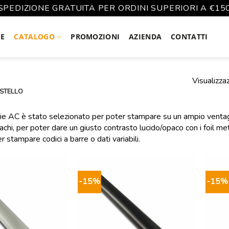
SPEDIZIONE GRATUITA PER ORDINI SUPERIORI A €15
E
CATALOGO
PROMOZIONI
AZIENDA
CONTATTI
Visualizzaz
ASTELLO
serie AC è stato selezionato per poter stampare su un ampio ventaglio
chi, per poter dare un giusto contrasto lucido/opaco con i foil metal
r stampare codici a barre o dati variabili.
-15%
-15%