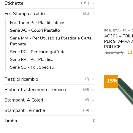
Etichette
(161)
Foil Stampa a caldo
(81)
Foil Toner Per Plastificatrice
Serie AC - Colori Pastello
FOIL STAMPA A
AC301 – FOIL
Serie MM - Per Utilizzo su Plastica e Carte
PER STAMPA A
Patinate
POLLICE
Serie RG - Per carte goffrate
Il
138,42
€
11
pre
Serie RR - Per Plastica
ori
era:
Serie SD - Foil Speciali
138
Pezzi di ricambio
(2)
-15%
Ribbon Trasferimento Termico
(34)
Stampanti A Colori
(6)
Stampanti Termiche
(14)
Timbri
(1)