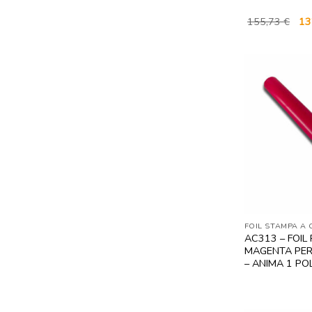
Il
155,73
€
13
pre
ori
era:
155
FOIL STAMPA A
AC313 – FOIL
MAGENTA PER
– ANIMA 1 PO