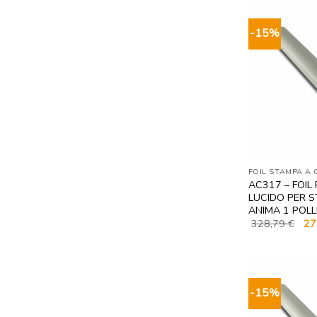
-15%
FOIL STAMPA A
AC317 – FOIL
LUCIDO PER 
ANIMA 1 POLL
Il
328,79
€
27
pre
ori
era:
328
-15%