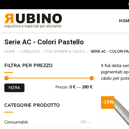
Skip
to
HOM
content
Serie AC - Colori Pastello
HOME
/
CATALOGO
/
FOIL STAMPA A CALDO
/
SERIE AC - COLORI P
FILTRA PER PREZZO
Il foil della 
pigmentati opa
caldo per pote
Prezzo
Prezzo
Prezzo:
0 €
—
280 €
FILTRA
Min
Max
-15%
CATEGORIE PRODOTTO
Consumabili
(31)