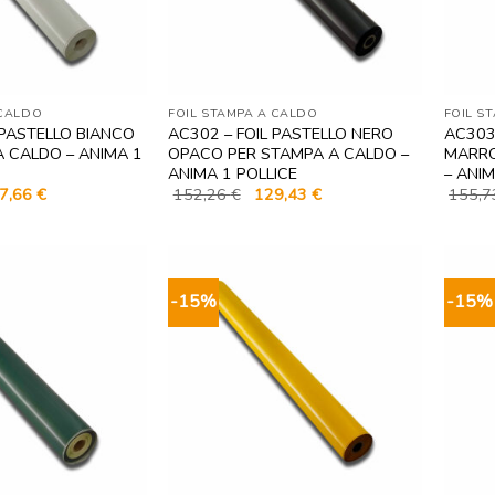
 CALDO
FOIL STAMPA A CALDO
FOIL S
 PASTELLO BIANCO
AC302 – FOIL PASTELLO NERO
AC303
 CALDO – ANIMA 1
OPACO PER STAMPA A CALDO –
MARRO
ANIMA 1 POLLICE
– ANIM
Il
Il
Il
7,66
€
152,26
€
129,43
€
155,
zzo
prezzo
prezzo
prezzo
ginale
attuale
originale
attuale
è:
era:
è:
,42 €.
117,66 €.
152,26 €.
129,43 €.
-15%
-15%