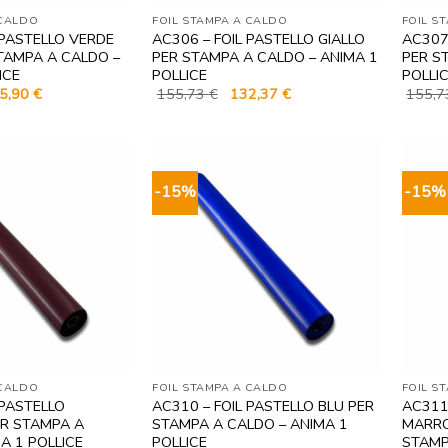
 CALDO
FOIL STAMPA A CALDO
FOIL S
 PASTELLO VERDE
AC306 – FOIL PASTELLO GIALLO
AC307
TAMPA A CALDO –
PER STAMPA A CALDO – ANIMA 1
PER S
ICE
POLLICE
POLLI
Il
Il
Il
5,90
€
155,73
€
132,37
€
155,
zzo
prezzo
prezzo
prezzo
ginale
attuale
originale
attuale
è:
era:
è:
,23 €.
205,90 €.
155,73 €.
132,37 €.
-15%
-15%
 CALDO
FOIL STAMPA A CALDO
FOIL S
 PASTELLO
AC310 – FOIL PASTELLO BLU PER
AC311
R STAMPA A
STAMPA A CALDO – ANIMA 1
MARRO
A 1 POLLICE
POLLICE
STAMP