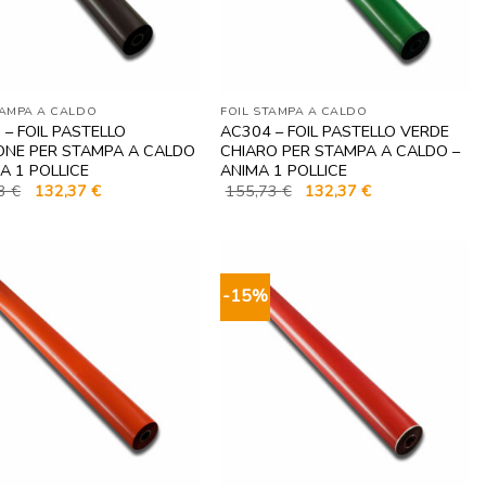
TAMPA A CALDO
FOIL STAMPA A CALDO
 – FOIL PASTELLO
AC304 – FOIL PASTELLO VERDE
NE PER STAMPA A CALDO
CHIARO PER STAMPA A CALDO –
A 1 POLLICE
ANIMA 1 POLLICE
Il
Il
Il
Il
73
€
132,37
€
155,73
€
132,37
€
prezzo
prezzo
prezzo
prezzo
originale
attuale
originale
attuale
era:
è:
era:
è:
155,73 €.
132,37 €.
155,73 €.
132,37 €.
-15%