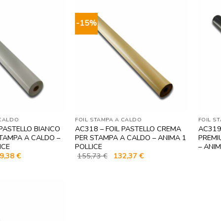
155,73 €.
132,37 €.
-15%
 CALDO
FOIL STAMPA A CALDO
FOIL S
 PASTELLO BIANCO
AC318 – FOIL PASTELLO CREMA
AC319
STAMPA A CALDO –
PER STAMPA A CALDO – ANIMA 1
PREMI
ICE
POLLICE
– ANIM
Il
Il
Il
9,38
€
155,73
€
132,37
€
zzo
prezzo
prezzo
prezzo
ginale
attuale
originale
attuale
è:
era:
è:
,79 €.
279,38 €.
155,73 €.
132,37 €.