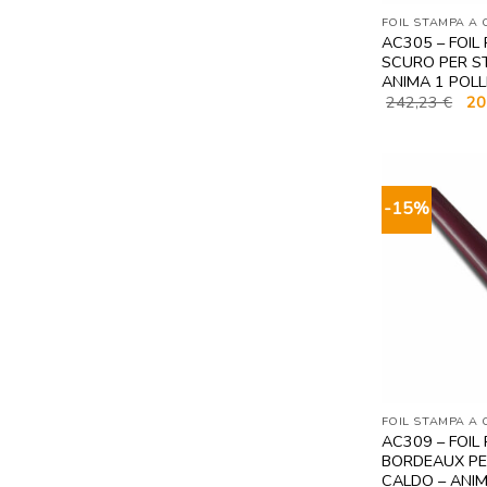
FOIL STAMPA A
AC305 – FOIL
SCURO PER S
ANIMA 1 POLL
Il
242,23
€
20
pre
ori
era:
242
-15%
FOIL STAMPA A
AC309 – FOIL
BORDEAUX PE
CALDO – ANIM