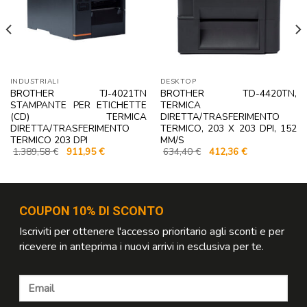
INDUSTRIALI
DESKTOP
BROTHER TJ-4021TN
BROTHER TD-4420TN,
STAMPANTE PER ETICHETTE
TERMICA
(CD) TERMICA
DIRETTA/TRASFERIMENTO
DIRETTA/TRASFERIMENTO
TERMICO, 203 X 203 DPI, 152
TERMICO 203 DPI
MM/S
Il
Il
Il
Il
1.389,58
€
911,95
€
634,40
€
412,36
€
prezzo
prezzo
prezzo
prezzo
originale
attuale
originale
attuale
era:
è:
era:
è:
1.389,58 €.
911,95 €.
634,40 €.
412,36 €.
COUPON 10% DI SCONTO
Iscriviti per ottenere l'accesso prioritario agli sconti e per
ricevere in anteprima i nuovi arrivi in esclusiva per te.