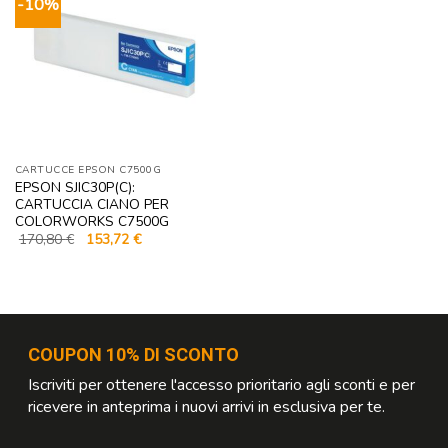
-10%
CARTUCCE EPSON C7500G
EPSON SJIC30P(C):
CARTUCCIA CIANO PER
COLORWORKS C7500G
Il
Il
170,80
€
153,72
€
prezzo
prezzo
originale
attuale
era:
è:
170,80 €.
153,72 €.
COUPON 10% DI SCONTO
Iscriviti per ottenere l'accesso prioritario agli sconti e per
ricevere in anteprima i nuovi arrivi in esclusiva per te.