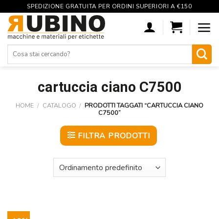
SPEDIZIONE GRATUITA PER ORDINI SUPERIORI A €150
Skip
to
content
Cerca:
cartuccia ciano C7500
HOME
/
CATALOGO
/
PRODOTTI TAGGATI “CARTUCCIA CIANO
C7500”
FILTRA PRODOTTI