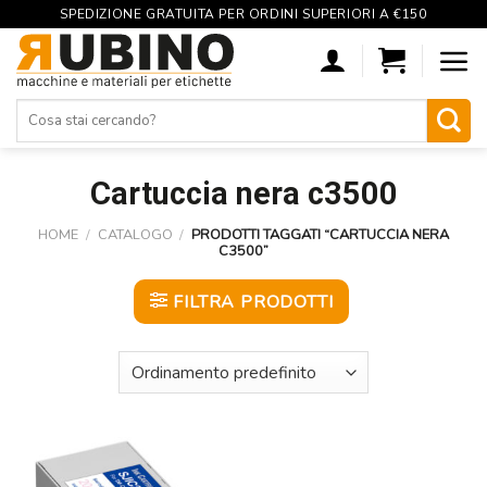
SPEDIZIONE GRATUITA PER ORDINI SUPERIORI A €150
Skip
to
content
Cerca:
Cartuccia nera c3500
HOME
/
CATALOGO
/
PRODOTTI TAGGATI “CARTUCCIA NERA
C3500”
FILTRA PRODOTTI