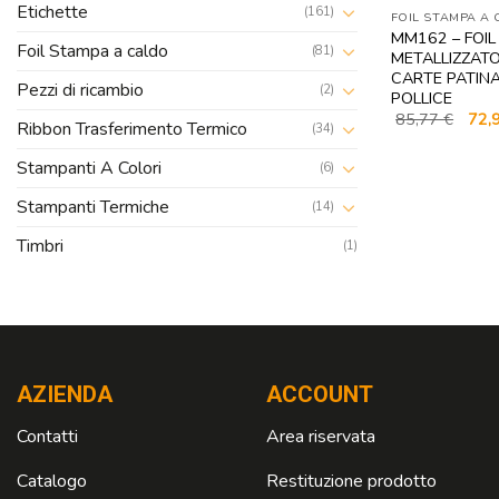
Etichette
(161)
FOIL STAMPA A
MM162 – FOI
Foil Stampa a caldo
(81)
METALLIZZATO
CARTE PATINA
Pezzi di ricambio
(2)
POLLICE
Il
85,77
€
72,
Ribbon Trasferimento Termico
(34)
prez
origi
era:
Stampanti A Colori
(6)
85,7
Stampanti Termiche
(14)
Timbri
(1)
AZIENDA
ACCOUNT
Contatti
Area riservata
Catalogo
Restituzione prodotto