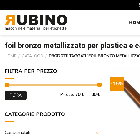
Skip
to
HOM
content
foil bronzo metallizzato per plastica e c
HOME
/
CATALOGO
/
PRODOTTI TAGGATI “FOIL BRONZO METALLIZZAT
FILTRA PER PREZZO
-15%
Prezzo
Prezzo
Prezzo:
70 €
—
80 €
FILTRA
Min
Max
CATEGORIE PRODOTTO
Consumabili
(31)