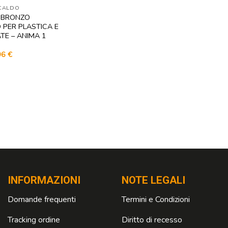
 CALDO
L BRONZO
 PER PLASTICA E
TE – ANIMA 1
Il
96
€
zo
prezzo
nale
attuale
è:
7 €.
72,96 €.
INFORMAZIONI
NOTE LEGALI
Domande frequenti
Termini e Condizioni
Tracking ordine
Diritto di recesso