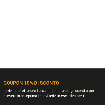
COUPON 10% DI SCONTO
Iscriviti per ottenere l'accesso prioritario agli sconti e per
ricevere in anteprima i nuovi arrivi in esclusiva per te.