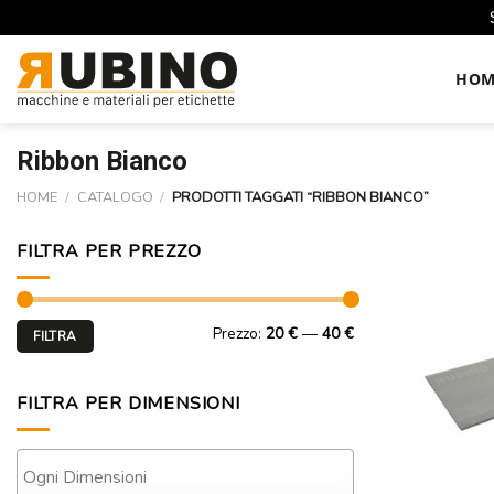
Skip
to
HOM
content
Ribbon Bianco
HOME
/
CATALOGO
/
PRODOTTI TAGGATI “RIBBON BIANCO”
FILTRA PER PREZZO
Prezzo
Prezzo
Prezzo:
20 €
—
40 €
FILTRA
Min
Max
FILTRA PER DIMENSIONI