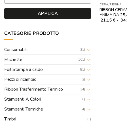
CERA/RESINA
RIBBON CERA/
APPLICA
ANIMA DA 25,
21,15
€
-
34
CATEGORIE PRODOTTO
Consumabili
(31)
Etichette
(161)
Foil Stampa a caldo
(81)
Pezzi di ricambio
(2)
Ribbon Trasferimento Termico
(34)
Stampanti A Colori
(6)
Stampanti Termiche
(14)
Timbri
(1)