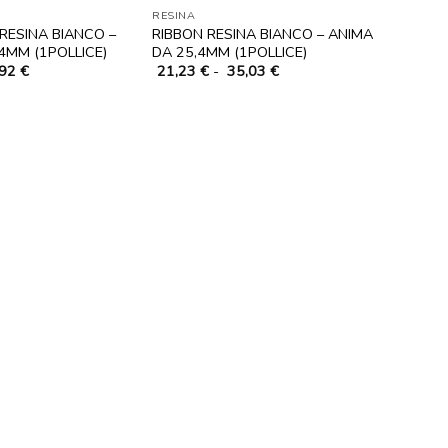
RESINA
RESINA BIANCO –
RIBBON RESINA BIANCO – ANIMA
4MM (1POLLICE)
DA 25,4MM (1POLLICE)
Fascia
Fascia
,92
€
21,23
€
-
35,03
€
di
di
prezzo:
prezzo:
da
da
21,15 €
21,23 €
a
a
34,92 €
35,03 €