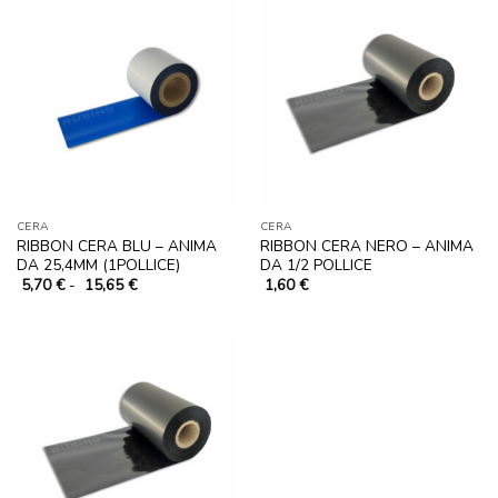
CERA
CERA
RIBBON CERA BLU – ANIMA
RIBBON CERA NERO – ANIMA
DA 25,4MM (1POLLICE)
DA 1/2 POLLICE
Fascia
5,70
€
-
15,65
€
1,60
€
di
prezzo:
da
5,70 €
a
15,65 €