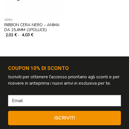
CERA
RIBBON CERA NERO – ANIMA
DA 25,4MM (1POLLICE)
Fascia
2,01
€
-
4,03
€
di
prezzo:
da
2,01 €
a
4,03 €
COUPON 10% DI SCONTO
Iscriviti per ottenere l'accesso prioritario agli sconti e per
ricevere in anteprima i nuovi arrivi in esclusiva per te.