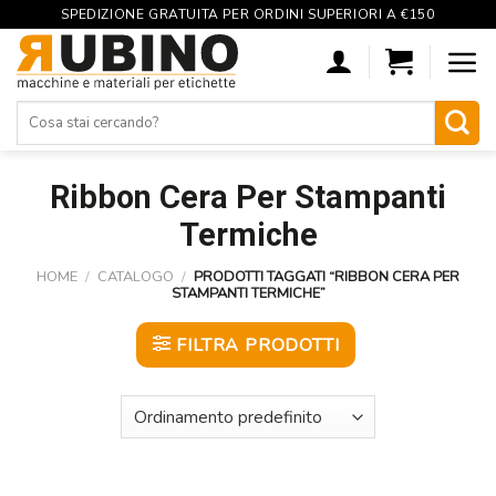
SPEDIZIONE GRATUITA PER ORDINI SUPERIORI A €150
Skip
to
content
Cerca:
Ribbon Cera Per Stampanti
Termiche
HOME
/
CATALOGO
/
PRODOTTI TAGGATI “RIBBON CERA PER
STAMPANTI TERMICHE”
FILTRA PRODOTTI