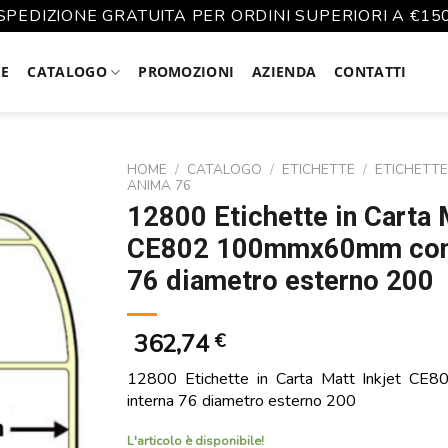
SPEDIZIONE GRATUITA PER ORDINI SUPERIORI A €15
E
CATALOGO
PROMOZIONI
AZIENDA
CONTATTI
HOME
/
CATALOGO
/
ETICHETTE
/
ETICHETTE
ANIMA 76
12800 Etichette in Carta M
CE802 100mmx60mm con 
76 diametro esterno 200
362,74
€
12800 Etichette in Carta Matt Inkjet C
interna 76 diametro esterno 200
L'articolo è disponibile!