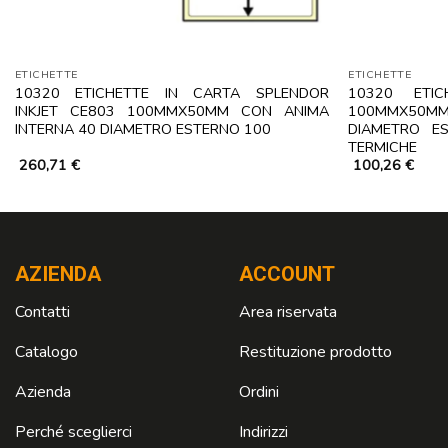
ETICHETTE
ETICHETTE
10320 ETICHETTE IN CARTA SPLENDOR
10320 ETI
INKJET CE803 100MMX50MM CON ANIMA
100MMX50M
INTERNA 40 DIAMETRO ESTERNO 100
DIAMETRO E
TERMICHE
260,71
€
100,26
€
AZIENDA
ACCOUNT
Contatti
Area riservata
Catalogo
Restituzione prodotto
Azienda
Ordini
Perché sceglierci
Indirizzi