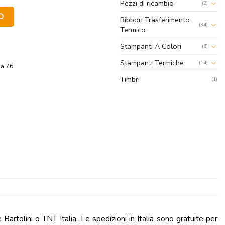
Pezzi di ricambio
(2)
mmx60mm con anima interna 76 diametro esterno 200 quantità
O
Ribbon Trasferimento
(34)
Termico
Stampanti A Colori
(6)
Stampanti Termiche
(14)
ma 76
Timbri
(1)
artolini o TNT Italia. Le spedizioni in Italia sono gratuite per