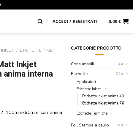
0
ACCEDI / REGISTRATI
0,00
€
CATEGORIE PRODOTTO
 INKJET
/
ETICHETTE INKJET
att Inkjet
Consumabili
(31)
anima interna
Etichette
(161)
Applicatori
Etichette Inkjet
Etichette Inkjet Anima 40
Etichette Inkjet Anima 76
E802 100mmx60mm con anima
Etichette Termiche
Foil Stampa a caldo
(81)