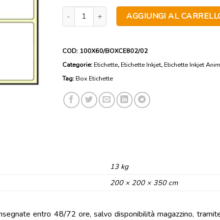
12800 Etichette in Carta Matt Inkjet CE802 100
AGGIUNGI AL CARRELL
COD:
100X60/BOXCE802/02
Categorie:
Etichette
,
Etichette Inkjet
,
Etichette Inkjet Ani
Tag:
Box Etichette
13 kg
200 × 200 × 350 cm
onsegnate entro 48/72 ore, salvo disponibilità magazzino, tramite B