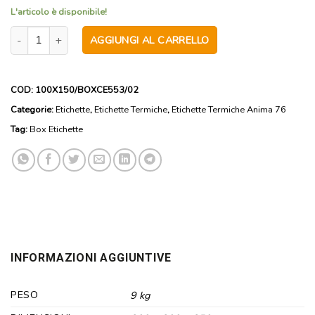
L'articolo è disponibile!
6000 Etichette in carta semilucida 100mx150mm con anima interna
AGGIUNGI AL CARRELLO
COD:
100X150/BOXCE553/02
Categorie:
Etichette
,
Etichette Termiche
,
Etichette Termiche Anima 76
Tag:
Box Etichette
INFORMAZIONI AGGIUNTIVE
PESO
9 kg