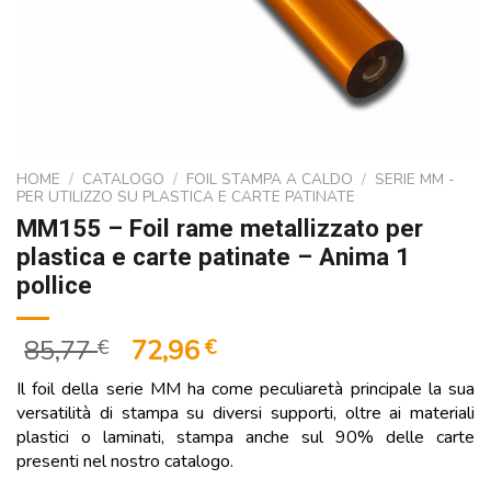
HOME
/
CATALOGO
/
FOIL STAMPA A CALDO
/
SERIE MM -
PER UTILIZZO SU PLASTICA E CARTE PATINATE
MM155 – Foil rame metallizzato per
plastica e carte patinate – Anima 1
pollice
Il
Il
85,77
72,96
€
€
prezzo
prezzo
Il foil della serie MM ha come peculiaretà principale la sua
originale
attuale
versatilità di stampa su diversi supporti, oltre ai materiali
era:
è:
plastici o laminati, stampa anche sul 90% delle carte
85,77 €.
72,96 €.
presenti nel nostro catalogo.