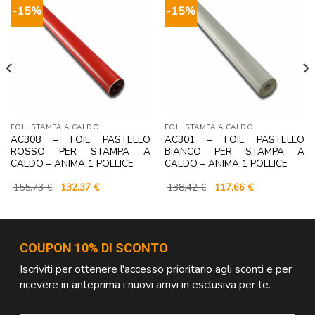
-15%
-15%
FOIL STAMPA A CALDO
FOIL STAMPA A CALDO
AC308 – FOIL PASTELLO
AC301 – FOIL PASTELLO
ROSSO PER STAMPA A
BIANCO PER STAMPA A
CALDO – ANIMA 1 POLLICE
CALDO – ANIMA 1 POLLICE
Il
Il
Il
Il
155,73
€
132,37
€
138,42
€
117,66
€
prezzo
prezzo
prezzo
prezzo
originale
attuale
originale
attuale
era:
è:
era:
è:
155,73 €.
132,37 €.
138,42 €.
117,66 €.
COUPON 10% DI SCONTO
Iscriviti per ottenere l'accesso prioritario agli sconti e per
ricevere in anteprima i nuovi arrivi in esclusiva per te.