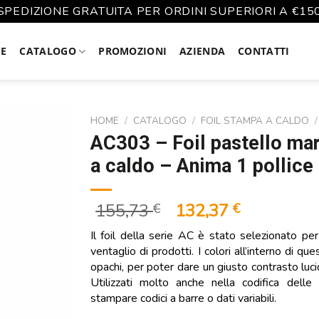
SPEDIZIONE GRATUITA PER ORDINI SUPERIORI A €15
E
CATALOGO
PROMOZIONI
AZIENDA
CONTATTI
HOME
/
CATALOGO
/
FOIL STAMPA A CALDO
/
AC303 – Foil pastello ma
a caldo – Anima 1 pollice
Il
Il
155,73
132,37
€
€
prezzo
prezzo
Il foil della serie AC è stato selezionato p
originale
attuale
ventaglio di prodotti. I colori all’interno di qu
era:
è:
opachi, per poter dare un giusto contrasto lucid
155,73 €.
132,37 €.
Utilizzati molto anche nella codifica delle
stampare codici a barre o dati variabili.