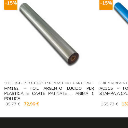
-15%
-15%
SERIE MM - PER UTILIZZO SU PLASTICA E CARTE PATINATE
FOIL STAMPA A 
MM152 – FOIL ARGENTO LUCIDO PER
AC315 – FO
PLASTICA E CARTE PATINATE – ANIMA 1
STAMPA A CAL
POLLICE
Il
Il
Il
85,77
€
72,96
€
155,73
€
13
prezzo
prezzo
pre
originale
attuale
orig
era:
è:
era:
85,77 €.
72,96 €.
155