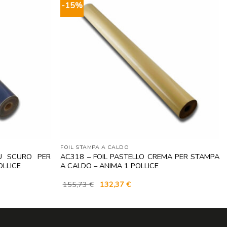
-15%
FOIL STAMPA A CALDO
LU SCURO PER
AC318 – FOIL PASTELLO CREMA PER STAMPA
OLLICE
A CALDO – ANIMA 1 POLLICE
Il
Il
155,73
€
132,37
€
prezzo
prezzo
originale
attuale
era:
è:
155,73 €.
132,37 €.