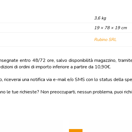
3,6 kg
19 × 78 × 19 cm
Rubino SRL
onsegnate entro 48/72 ore, salvo disponibilità magazzino, tramite B
izioni di ordini di importo inferiore a partire da 10,90€.
, riceverai una notifica via e-mail e/o SMS con lo status della sp
ano le tue richieste? Non preoccuparti, nessun problema, puoi richi