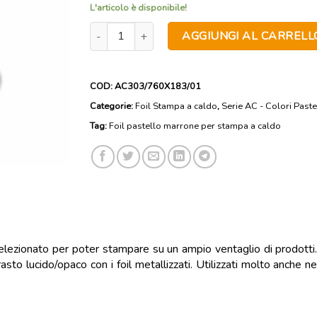
L'articolo è disponibile!
AC303 - Foil pastello marrone per stampa a caldo
AGGIUNGI AL CARRELL
COD:
AC303/760X183/01
Categorie:
Foil Stampa a caldo
,
Serie AC - Colori Paste
Tag:
Foil pastello marrone per stampa a caldo
elezionato per poter stampare su un ampio ventaglio di prodotti. I
sto lucido/opaco con i foil metallizzati. Utilizzati molto anche n