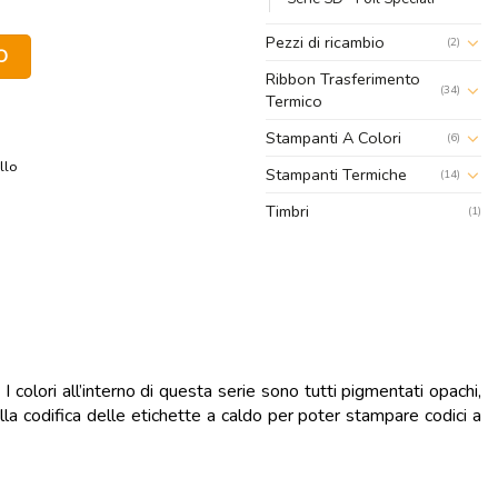
Pezzi di ricambio
 - Anima 1 pollice quantità
(2)
O
Ribbon Trasferimento
(34)
Termico
Stampanti A Colori
(6)
llo
Stampanti Termiche
(14)
Timbri
(1)
 colori all’interno di questa serie sono tutti pigmentati opachi,
ella codifica delle etichette a caldo per poter stampare codici a