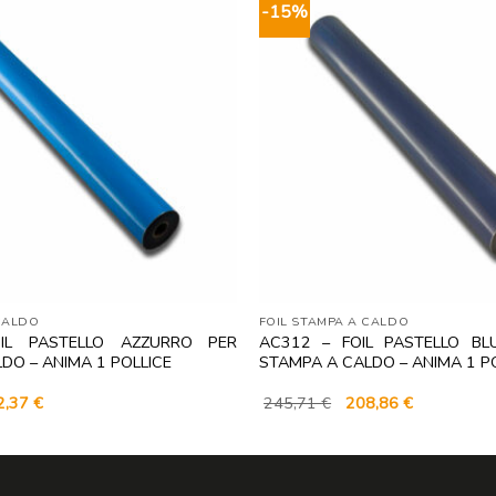
-15%
CALDO
FOIL STAMPA A CALDO
IL PASTELLO AZZURRO PER
AC312 – FOIL PASTELLO B
DO – ANIMA 1 POLLICE
STAMPA A CALDO – ANIMA 1 P
Il
Il
Il
2,37
€
245,71
€
208,86
€
zzo
prezzo
prezzo
prezzo
inale
attuale
originale
attuale
è:
era:
è:
,73 €.
132,37 €.
245,71 €.
208,86 €.