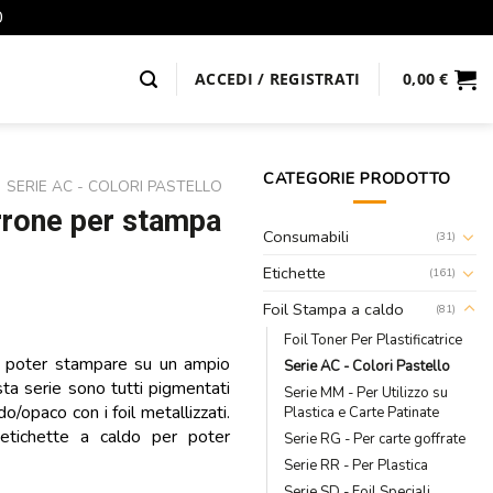
0
ACCEDI / REGISTRATI
0,00
€
CATEGORIE PRODOTTO
SERIE AC - COLORI PASTELLO
rrone per stampa
Consumabili
(31)
Etichette
(161)
Foil Stampa a caldo
(81)
Foil Toner Per Plastificatrice
er poter stampare su un ampio
Serie AC - Colori Pastello
esta serie sono tutti pigmentati
Serie MM - Per Utilizzo su
o/opaco con i foil metallizzati.
Plastica e Carte Patinate
 etichette a caldo per poter
Serie RG - Per carte goffrate
Serie RR - Per Plastica
Serie SD - Foil Speciali