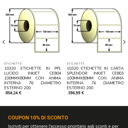
ETICHETTE
ETICHETTE
10320 ETICHETTE IN PPL
10320 ETICHETTE IN CARTA
LUCIDO INKJET CE804
SPLENDOR INKJET CE803
100MMX80MM CON ANIMA
100MMX80MM CON ANIMA
INTERNA 76 DIAMETRO
INTERNA 76 DIAMETRO
ESTERNO 200
ESTERNO 200
854,24
€
396,99
€
COUPON 10% DI SCONTO
Iscriviti per ottenere l'accesso prioritario agli sconti e per