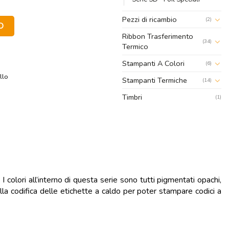
Pezzi di ricambio
 Anima 1 pollice quantità
(2)
O
Ribbon Trasferimento
(34)
Termico
Stampanti A Colori
(6)
llo
Stampanti Termiche
(14)
Timbri
(1)
 colori all’interno di questa serie sono tutti pigmentati opachi,
ella codifica delle etichette a caldo per poter stampare codici a