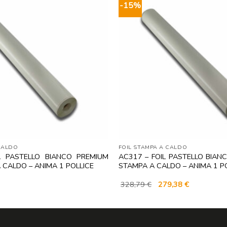
-15%
CALDO
FOIL STAMPA A CALDO
L PASTELLO BIANCO PREMIUM
AC317 – FOIL PASTELLO BIAN
 CALDO – ANIMA 1 POLLICE
STAMPA A CALDO – ANIMA 1 P
Il
Il
328,79
€
279,38
€
prezzo
prezzo
originale
attuale
era:
è:
328,79 €.
279,38 €.