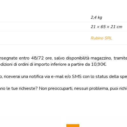
2,4 kg
21 × 65 × 21 cm
Rubino SRL
onsegnate entro 48/72 ore, salvo disponibilità magazzino, tramite B
izioni di ordini di importo inferiore a partire da 10,90€.
, riceverai una notifica via e-mail e/o SMS con lo status della sp
ano le tue richieste? Non preoccuparti, nessun problema, puoi richi