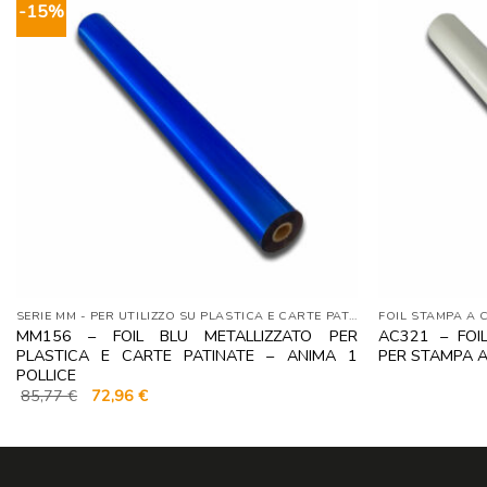
-15%
SERIE MM - PER UTILIZZO SU PLASTICA E CARTE PATINATE
FOIL STAMPA A 
MM156 – FOIL BLU METALLIZZATO PER
AC321 – FOI
PLASTICA E CARTE PATINATE – ANIMA 1
PER STAMPA A
POLLICE
Il
Il
85,77
€
72,96
€
prezzo
prezzo
originale
attuale
era:
è:
85,77 €.
72,96 €.