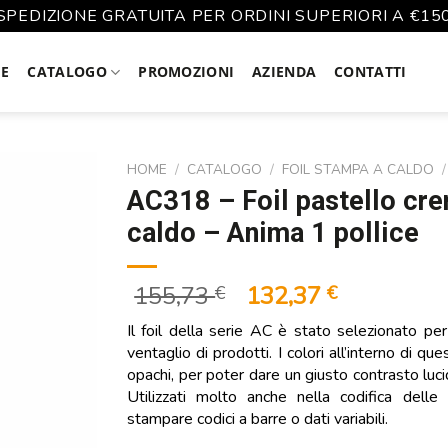
SPEDIZIONE GRATUITA PER ORDINI SUPERIORI A €15
E
CATALOGO
PROMOZIONI
AZIENDA
CONTATTI
HOME
/
CATALOGO
/
FOIL STAMPA A CALDO
/
AC318 – Foil pastello cr
caldo – Anima 1 pollice
Il
Il
155,73
132,37
€
€
prezzo
prezzo
Il foil della serie AC è stato selezionato p
originale
attuale
ventaglio di prodotti. I colori all’interno di qu
era:
è:
opachi, per poter dare un giusto contrasto lucid
155,73 €.
132,37 €.
Utilizzati molto anche nella codifica delle
stampare codici a barre o dati variabili.