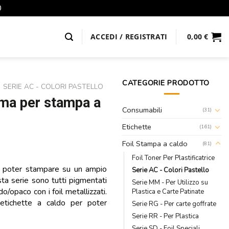
0
ACCEDI / REGISTRATI
0,00
€
CATEGORIE PRODOTTO
SERIE AC - COLORI PASTELLO
ema per stampa a
Consumabili
(31)
Etichette
(161)
Foil Stampa a caldo
(81)
Foil Toner Per Plastificatrice
er poter stampare su un ampio
Serie AC - Colori Pastello
esta serie sono tutti pigmentati
Serie MM - Per Utilizzo su
o/opaco con i foil metallizzati.
Plastica e Carte Patinate
 etichette a caldo per poter
Serie RG - Per carte goffrate
Serie RR - Per Plastica
Serie SD - Foil Speciali