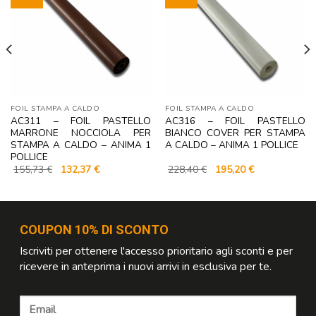
FOIL STAMPA A CALDO
FOIL STAMPA A CALDO
AC311 – FOIL PASTELLO
AC316 – FOIL PASTELLO
MARRONE NOCCIOLA PER
BIANCO COVER PER STAMPA
STAMPA A CALDO – ANIMA 1
A CALDO – ANIMA 1 POLLICE
POLLICE
Il
Il
Il
Il
155,73
€
132,37
€
228,40
€
195,20
€
prezzo
prezzo
prezzo
prezzo
originale
attuale
originale
attuale
era:
è:
era:
è:
155,73 €.
132,37 €.
228,40 €.
195,20 €.
COUPON 10% DI SCONTO
Iscriviti per ottenere l'accesso prioritario agli sconti e per
ricevere in anteprima i nuovi arrivi in esclusiva per te.