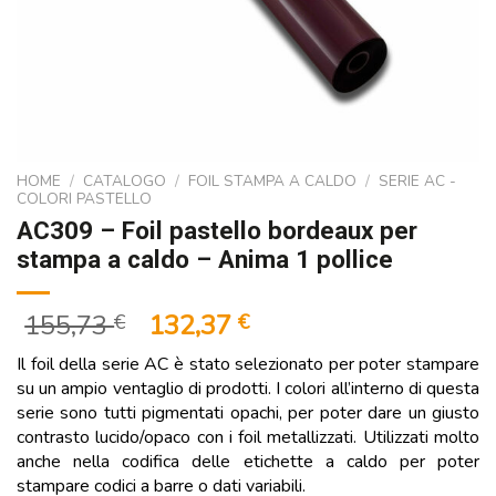
HOME
/
CATALOGO
/
FOIL STAMPA A CALDO
/
SERIE AC -
COLORI PASTELLO
AC309 – Foil pastello bordeaux per
stampa a caldo – Anima 1 pollice
Il
Il
155,73
132,37
€
€
prezzo
prezzo
Il foil della serie AC è stato selezionato per poter stampare
originale
attuale
su un ampio ventaglio di prodotti. I colori all’interno di questa
era:
è:
serie sono tutti pigmentati opachi, per poter dare un giusto
155,73 €.
132,37 €.
contrasto lucido/opaco con i foil metallizzati. Utilizzati molto
anche nella codifica delle etichette a caldo per poter
stampare codici a barre o dati variabili.